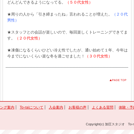
どんどんできるようになってる。
（５０代女性）
★周りの人から「引き締まったね」言われることが増えた。
（２０代
男性）
★スタッフとの会話が楽しいので、毎回楽しくトレーニングできてま
す。
（２０代女性）
★凍傷になるくらいひどい冷え性でしたが、通い始めて１年、今年は
今までにないくらい楽な冬を過ごせました！
（３０代女性）
ング案内
To-raiについて
入会案内
お客様の声
よくある質問
体験・予
Copyright(c) 加圧スタジオ To-ra