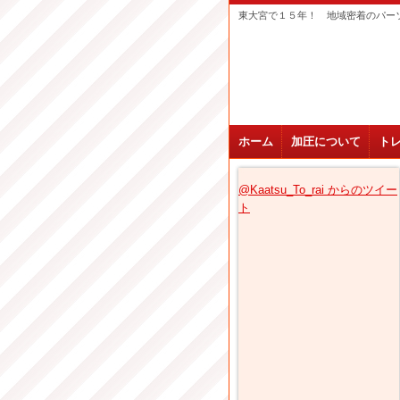
東大宮で１５年！ 地域密着のパー
ホーム
加圧について
ト
@Kaatsu_To_rai からのツイー
ト