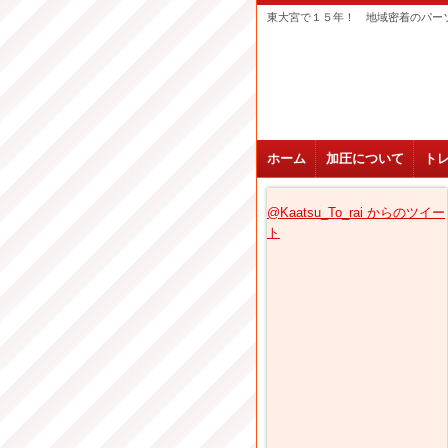
東大宮で１５年！ 地域密着のパー
ホーム
加圧について
ト
@Kaatsu_To_rai からのツイー
ト