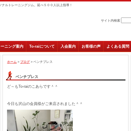
ソナルトレーニングジム。延べ５００人以上指導！
サイト内検索
レーニング案内
To-raiについて
入会案内
お客様の声
よくある質問
ホーム
>
ブログ
> ベンチプレス
ベンチプレス
ど～もTo-raiのこあらです＾＾
今日も沢山の会員様がご来店されました＾＾